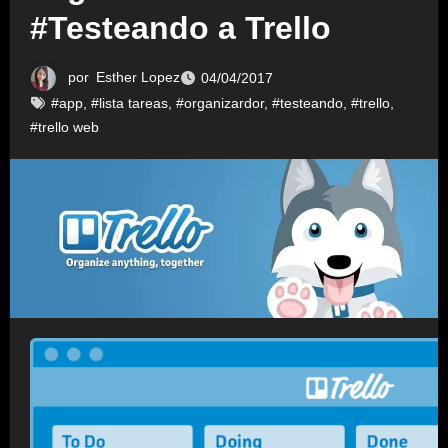
#Testeando a Trello
por
Esther Lopez
04/04/2017
#app
,
#lista tareas
,
#organizardor
,
#testeando
,
#trello
,
#trello web