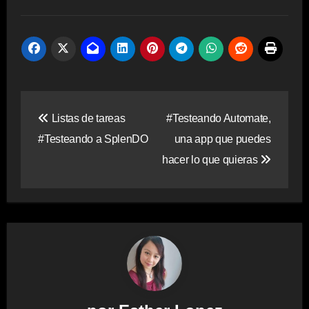
Navegación
Listas de tareas
#Testeando Automate,
de
#Testeando a SplenDO
una app que puedes
entradas
hacer lo que quieras