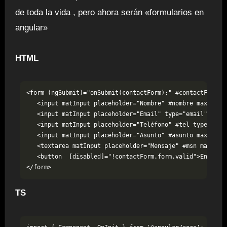
de toda la vida , pero ahora serán «formularios en
angular»
HTML
<form (ngSubmit)="onSubmit(contactForm);" #contactForm="n
   <input matInput placeholder="Nombre" #nombre maxlength
   <input matInput placeholder="Email" type="email" [(ngM
   <input matInput placeholder="Teléfono" #tel type="tel"
   <input matInput placeholder="Asunto" #asunto maxlengt
   <textarea matInput placeholder="Mensaje" #msn maxleng
   <button  [disabled]="!contactForm.form.valid">Enviar</
</form>
TS