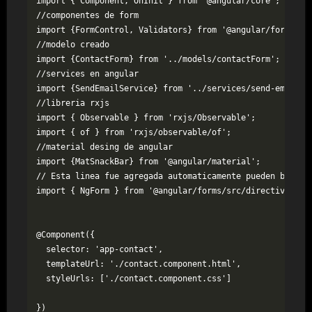
import { Component, OnInit } from '@angular/core';

//componentes de form

import {FormControl, Validators} from '@angular/forms';

//modelo creado

import {ContactForm} from '../models/contactForm';

//services en angular

import {SendEmailService} from '../services/send-email.se
//libreria rxjs

import { Observable } from 'rxjs/Observable';

import { of } from 'rxjs/observable/of';

//material desing de angular

import {MatSnackBar} from '@angular/material';

// Esta linea fue agregada automaticamente pueden borrarl
import { NgForm } from '@angular/forms/src/directives/ng_
@Component({

  selector: 'app-contact',

  templateUrl: './contact.component.html',

  styleUrls: ['./contact.component.css']

})
