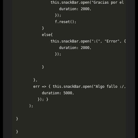
                this.snackBar.open("Gracias por el mensaj
                    duration: 2000,

                  });

                  f.reset();

            }

            else{

                this.snackBar.open(":(", "Error", {

                    duration: 2000,

                  });

            }

        },

        err => { this.snackBar.open("Algo fallo :/, corre
            duration: 5000,

          }); }

      );

}

}