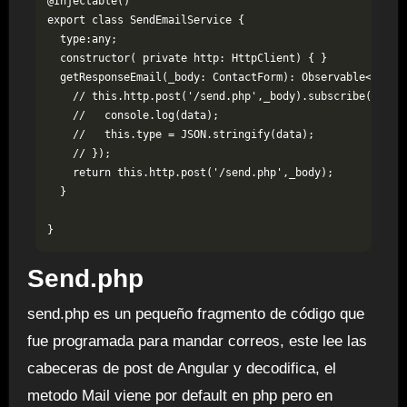
@Injectable()

export class SendEmailService {

  type:any;

  constructor( private http: HttpClient) { }

  getResponseEmail(_body: ContactForm): Observable<any>{

    // this.http.post('/send.php',_body).subscribe(data =
    //   console.log(data);

    //   this.type = JSON.stringify(data);

    // });

    return this.http.post('/send.php',_body);

  }

Send.php
send.php es un pequeño fragmento de código que
fue programada para mandar correos, este lee las
cabeceras de post de Angular y decodifica, el
metodo Mail viene por default en php pero en