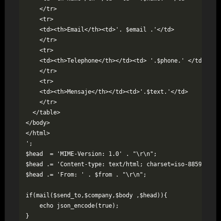
    </tr>

    <tr>

    <td><th>Email</th><td>'. $email .'</td>

    </tr>

    <tr>

    <td><th>Telephone</th></td><td> '.$phone.' </td>

    </tr>

    <tr>

    <td><th>Mensaje</th></td><td>'.$text.'</td>

    </tr>

  </table>

</body>

</html>

';

$head  = 'MIME-Version: 1.0' . "\r\n";

$head .= 'Content-type: text/html; charset=iso-8859-1' . 
$head .= 'From: ' . $from . "\r\n";

if(mail($send_to,$company,$body ,$head)){

    echo json_encode(true);

}
