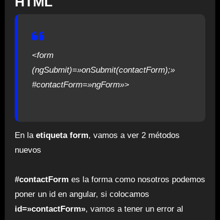
HTML
<form
(ngSubmit)=»onSubmit(contactForm);»
#contactForm=»ngForm»>
En la
etiqueta form
, vamos a ver 2 métodos
nuevos
#contactForm
es la forma como nosotros podemos
poner un id en angular, si colocamos
id=»contactForm»
, vamos a tener un error al