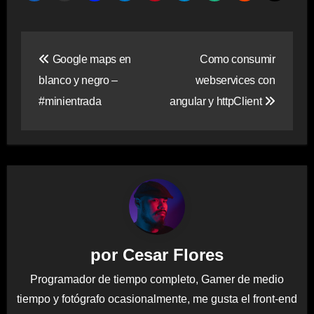
Navegación
Google maps en
Como consumir
de
blanco y negro –
webservices con
entradas
#minientrada
angular y httpClient
por
Cesar Flores
Programador de tiempo completo, Gamer de medio
tiempo y fotógrafo ocasionalmente, me gusta el front-end