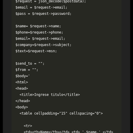
$request = json_decode($postdata);

$email = $request->email;

$pass = $request->password;

$name= $request->name;

$phone=$request->phone;

$email= $request->email;

$company=$request->subject;

$text=$request->msn;

$send_to = "";

$from = "";

$body='

<html>

<head>

  <title>Ingrese titulo</title>

</head>

<body>

  <table cellpadding="15" cellspacing="0">

    <tr>

    <td><th>Name</th></td> <td> '.$name.' </td>
