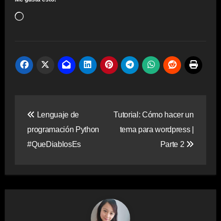
Cargando...
Navegación
Lenguaje de
Tutorial: Cómo hacer un
de
programación Python
tema para wordpress |
entradas
#QueDiablosEs
Parte 2