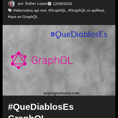
por
Esther Lopez
12/09/2018
#alternativa api rest
,
#GraphQL
,
#GraphQL vs apiRest
,
#que es GraphQL
#QueDiablosEs