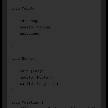
type Model{

    id: Long 

    modelo: String

    anio:Long

}

type Query{

    car: [Car]!

    modelo:[Moelo]!

    car(id: Long): Car!

}

type Mutation {
