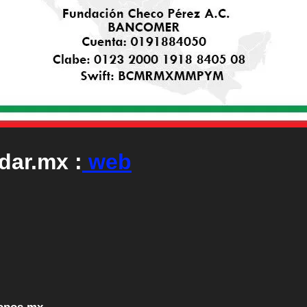
ar.mx :
web