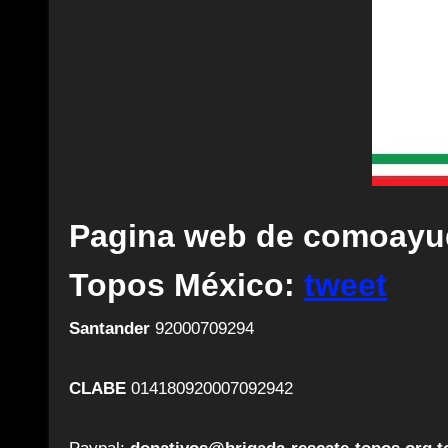
Pagina web de comoayud
Topos México:
tweet
Santander
92000709294
CLABE
014180920007092942