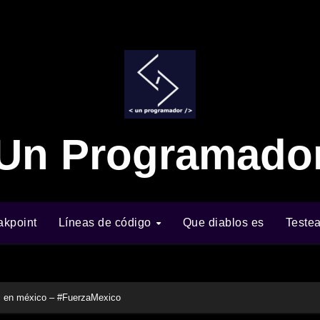
Un Programado
akpoint
Líneas de código
Que diablos es
Teste
os en méxico – #FuerzaMexico