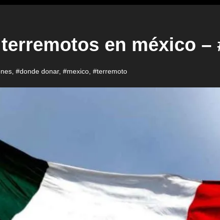
 terremotos en méxico –
ones
,
#donde donar
,
#mexico
,
#terremoto