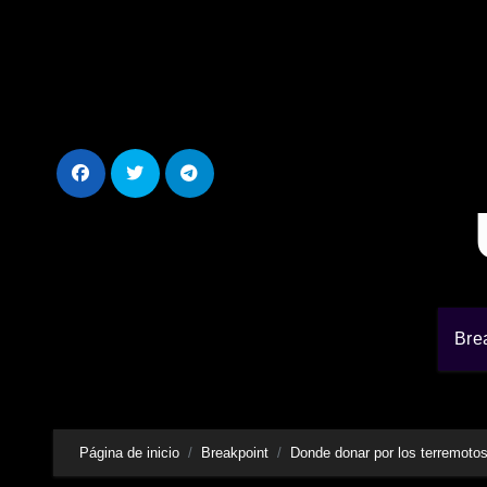
Ir
al
contenido
Bre
Página de inicio
Breakpoint
Donde donar por los terremot