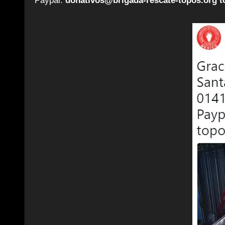
Paypal:
donativos@brigada-rescate-topos.org 