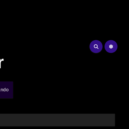
r
ando