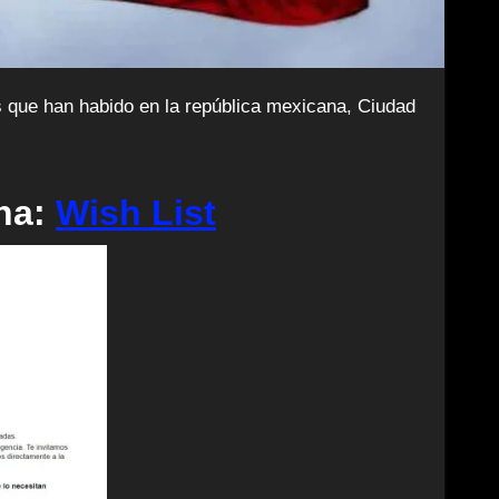
na
:
Wish List