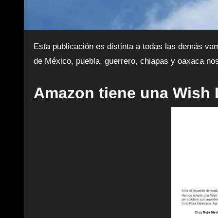
Esta publicación es distinta a todas las demás vamos a dejar ligas de donde pueden donar para las desgracias que han habido en la república mexicana, Ciudad
de México, puebla, guerrero, chiapas y oaxaca nos
Amazon tiene una
Wish L