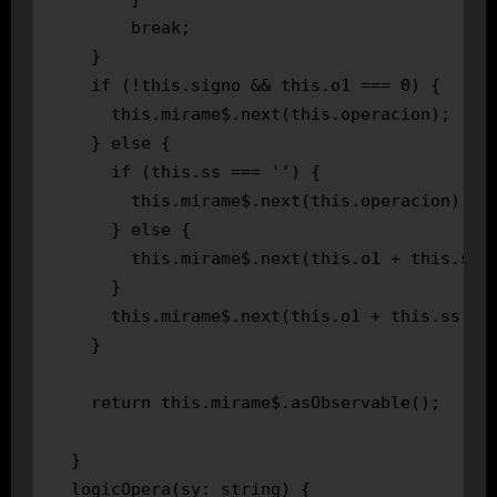
        break;

    }

    if (!this.signo && this.o1 === 0) {

      this.mirame$.next(this.operacion);

    } else {

      if (this.ss === '') {

        this.mirame$.next(this.operacion);

      } else {

        this.mirame$.next(this.o1 + this.ss +
      }

      this.mirame$.next(this.o1 + this.ss + t
    }

    return this.mirame$.asObservable();

  }

  logicOpera(sy: string) {
