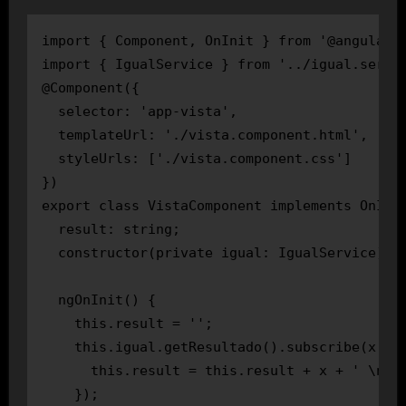
import { Component, OnInit } from '@angular/c
import { IgualService } from '../igual.servic
@Component({

  selector: 'app-vista',

  templateUrl: './vista.component.html',

  styleUrls: ['./vista.component.css']

})

export class VistaComponent implements OnInit
  result: string;

  constructor(private igual: IgualService) { 
  ngOnInit() {

    this.result = '';

    this.igual.getResultado().subscribe(x => 
      this.result = this.result + x + ' \n';

    });
