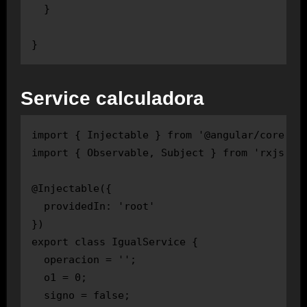
  }

Service calculadora
import { Injectable } from '@angular/core';

import { Observable, Subject } from 'rxjs';

@Injectable({

  providedIn: 'root'

})

export class IgualService {

  operacion = '';

  o1 = 0;

  signo = false;
