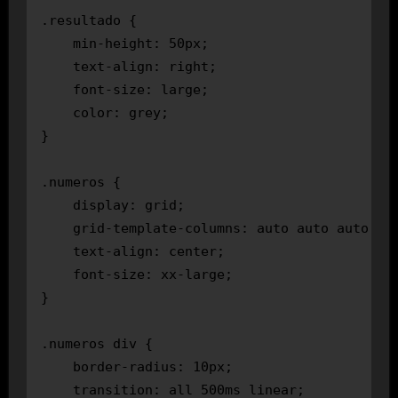
.resultado {

    min-height: 50px;

    text-align: right;

    font-size: large;

    color: grey;

}

.numeros {

    display: grid;

    grid-template-columns: auto auto auto aut
    text-align: center;

    font-size: xx-large;

}

.numeros div {

    border-radius: 10px;

    transition: all 500ms linear;
