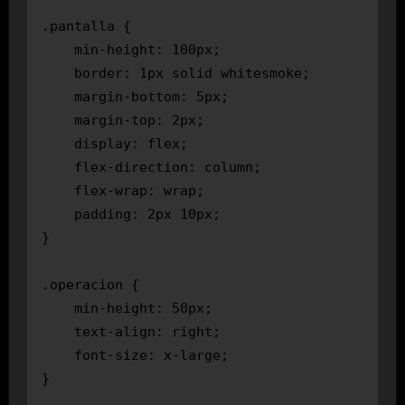
.pantalla {

    min-height: 100px;

    border: 1px solid whitesmoke;

    margin-bottom: 5px;

    margin-top: 2px;

    display: flex;

    flex-direction: column;

    flex-wrap: wrap;

    padding: 2px 10px;

}

.operacion {

    min-height: 50px;

    text-align: right;

    font-size: x-large;

}
