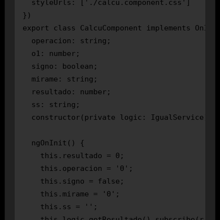
  styleUrls: ['./calcu.component.css']

})

export class CalcuComponent implements OnInit
  operacion: string;

  o1: number;

  signo: boolean;

  mirame: string;

  resultado: number;

  ss: string;

  constructor(private logic: IgualService) { 
  ngOnInit() {

    this.resultado = 0;

    this.operacion = '0';

    this.signo = false;

    this.mirame = '0';

    this.ss = '';

    this.logic.getResultado().subscribe(r => 