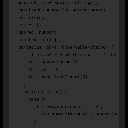
  mirame$ = new Subject<string>();

  resultado$ = new Subject<number>();

  ss: string;

  _ss = [];

  operac: number;

  constructor() { }

  op(teclas: any): Observable<string> {

    if (this.o1 > 0 && this.ss === '' && !isN
      this.operacion = '0';

      this.o1 = 0;

      this.resultado$.next(0);

    }

    switch (teclas) {

      case 0:

        if (this.operacion !== '0') {

          this.operacion = this.operacion + '
        }
