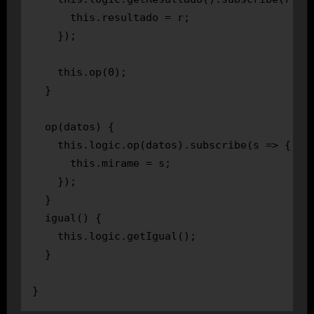
      this.resultado = r;

    });

    this.op(0);

  }

  op(datos) {

    this.logic.op(datos).subscribe(s => {

      this.mirame = s;

    });

  }

  igual() {

    this.logic.getIgual();

  }
