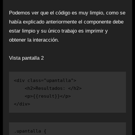
Podemos ver que el código es muy limpio, como se
había explicado anteriormente el componente debe
estar limpio y su único trabajo es imprimir y
obtener la interacción.
Vista pantalla 2
<div class="upantalla">

    <h2>Resultados: </h2>

    <p>{{result}}</p>

</div>
.upantalla {
