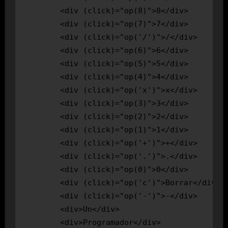
        <div (click)="op(8)">8</div>

        <div (click)="op(7)">7</div>

        <div (click)="op('/')">/</div>

        <div (click)="op(6)">6</div>

        <div (click)="op(5)">5</div>

        <div (click)="op(4)">4</div>

        <div (click)="op('x')">x</div>

        <div (click)="op(3)">3</div>

        <div (click)="op(2)">2</div>

        <div (click)="op(1)">1</div>

        <div (click)="op('+')">+</div>

        <div (click)="op('.')">.</div>

        <div (click)="op(0)">0</div>

        <div (click)="op('c')">Borrar</div>

        <div (click)="op('-')">-</div>

        <div>Un</div>

        <div>Programador</div>
