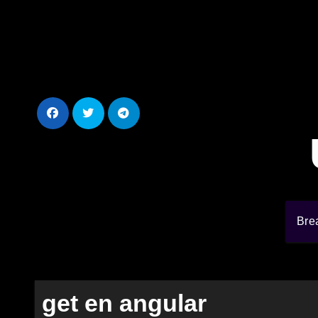
Ir
al
contenido
Bre
get en angular