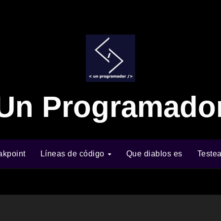
Un Programado
akpoint
Líneas de código
Que diablos es
Teste