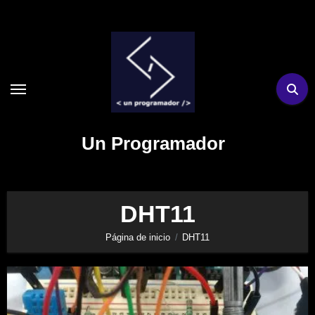
Ir
al
contenido
Un Programador
DHT11
Página de inicio
DHT11