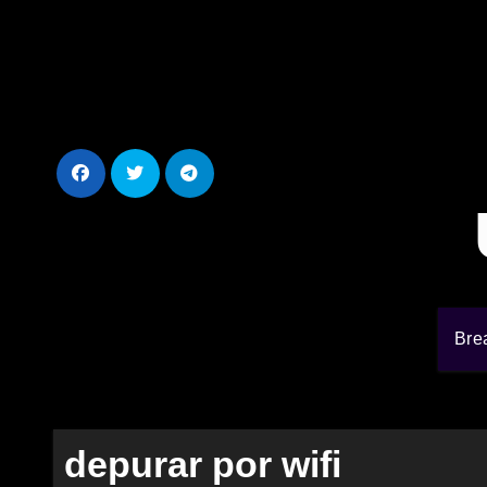
Ir
al
contenido
Bre
depurar por wifi