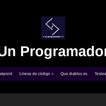
Un Programado
akpoint
Líneas de código
Que diablos es
Teste