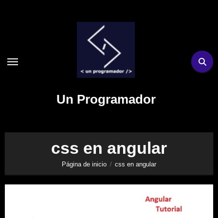
Ir
al
contenido
Un Programador
css en angular
Página de inicio
css en angular