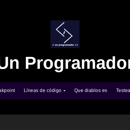
Un Programado
akpoint
Líneas de código
Que diablos es
Teste