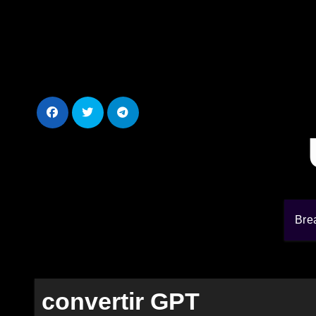
Ir
al
contenido
Bre
convertir GPT