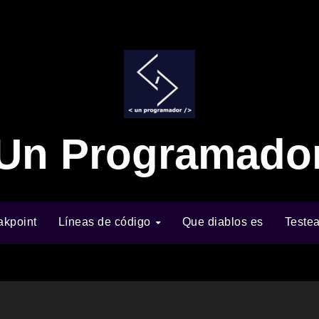
Un Programado
akpoint
Líneas de código
Que diablos es
Teste