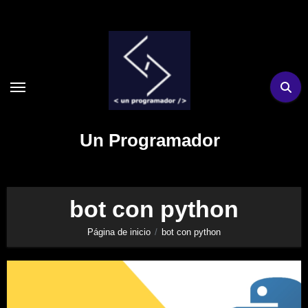
Ir
al
contenido
Un Programador
bot con python
Página de inicio
bot con python