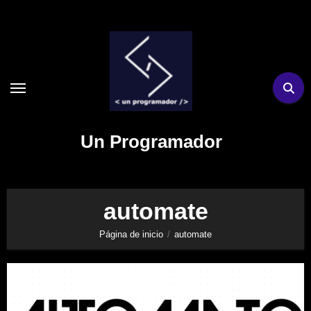
Ir
al
contenido
Un Programador
automate
Página de inicio
automate