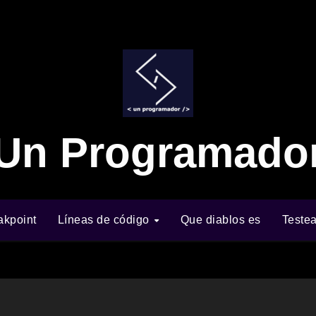
Un Programado
akpoint
Líneas de código
Que diablos es
Teste